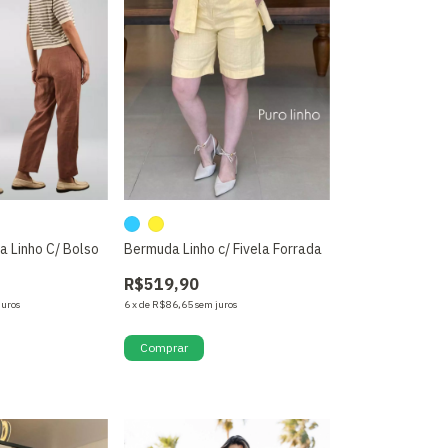
ia Linho C/ Bolso
Bermuda Linho c/ Fivela Forrada
R$519,90
juros
6
x
de
R$86,65
sem juros
Comprar