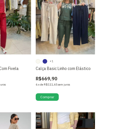
+1
Com Fivela
Calça Basic Linho com Elástico
R$669,90
juros
6
x
de
R$111,65
sem juros
Comprar