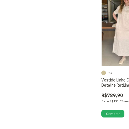
+1
Vestido Linho G
Detalhe Retilín
R$789,90
6
x
de
R$131,65
sem
Comprar