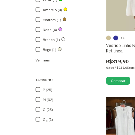
Amarelo (4)
Marrom (1)
Rosa (4)
+1
Branco (1)
Vestido Linho 
Bege (1)
Retilinea
Ver mais
R$819,90
6
x
de
R$136,65
sem
TAMANHO
Comprar
P (25)
M (32)
G (25)
Gg (1)