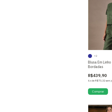
+2
Blusa Em Linh
Bordadas
R$439,90
6
x
de
R$73,32
sem j
Comprar