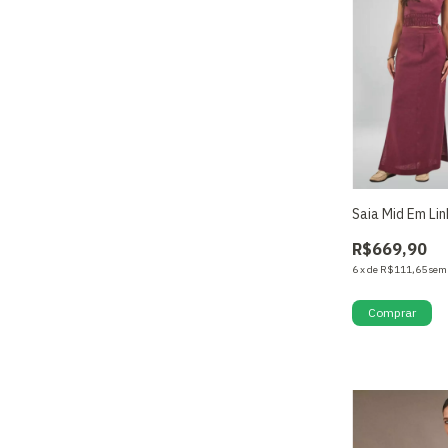
Saia Mid Em Li
R$669,90
6
x
de
R$111,65
sem
Comprar