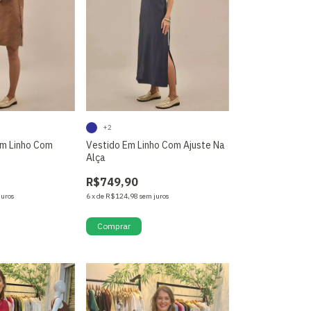
+2
Em Linho Com
Vestido Em Linho Com Ajuste Na
Alça
R$749,90
juros
6
x
de
R$124,98
sem juros
Comprar