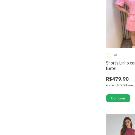
+8
Shorts Linho co
Betel
R$479,90
6
x
de
R$79,98
sem j
Comprar