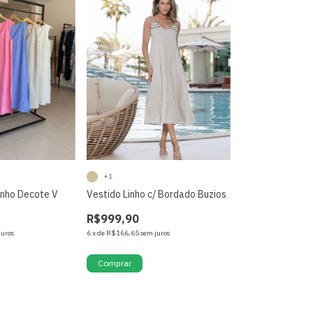
+1
inho Decote V
Vestido Linho c/ Bordado Buzios
R$999,90
juros
6
x
de
R$166,65
sem juros
Comprar