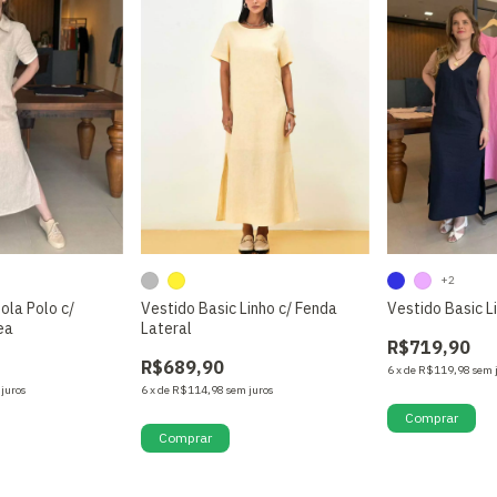
+2
ola Polo c/
Vestido Basic Linho c/ Fenda
Vestido Basic L
ea
Lateral
R$719,90
R$689,90
6
x
de
R$119,98
sem 
 juros
6
x
de
R$114,98
sem juros
Comprar
Comprar