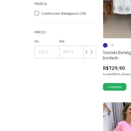
MARCA
Confeccoes Betelgeuse (38)
PREÇO
De
Até
+1
Vestido Betelg
bordado
R$729,90
6
x
de
R$121,65
sem
Comprar