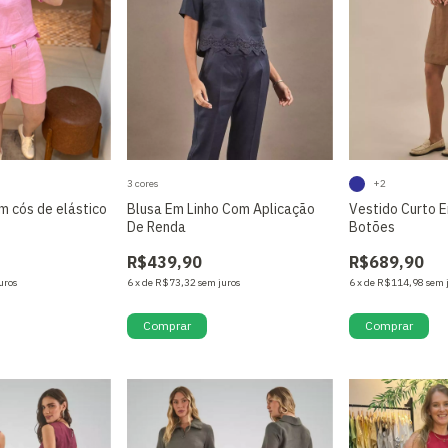
3 cores
+2
m cós de elástico
Blusa Em Linho Com Aplicação
Vestido Curto 
De Renda
Botões
R$439,90
R$689,90
uros
6
x
de
R$73,32
sem juros
6
x
de
R$114,98
sem 
Comprar
Comprar