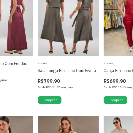
nho Com Fendas
2 cores
2 cores
Saia Longa Em Linho Com Fivela
Calça Em Linho 
 juros
R$799,90
R$699,90
6
x
de
R$133,32
sem juros
6
x
de
R$116,65
sem 
Comprar
Comprar