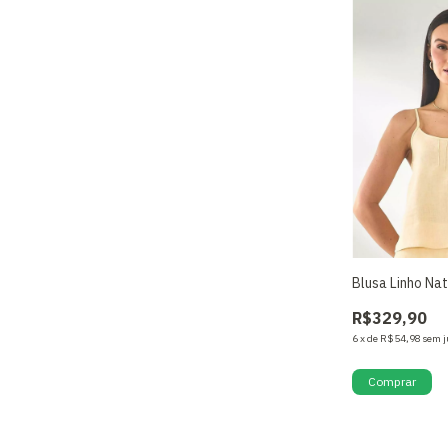
Blusa Linho Nat
R$329,90
6
x
de
R$54,98
sem j
Comprar