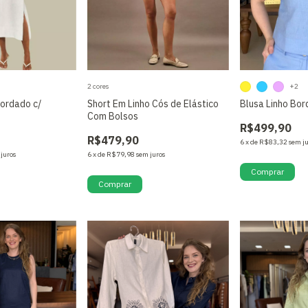
2 cores
+2
Bordado c/
Short Em Linho Cós de Elástico
Blusa Linho Bor
Com Bolsos
R$499,90
R$479,90
6
x
de
R$83,32
sem j
 juros
6
x
de
R$79,98
sem juros
Comprar
Comprar