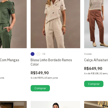
+2
3 cores
o Com Mangas
Blusa Linho Bordado Ramos
Calça Alfaiatar
Color
R$649,90
R$549,90
6
x
de
R$108,32
sem 
uros
6
x
de
R$91,65
sem juros
Comprar
Comprar