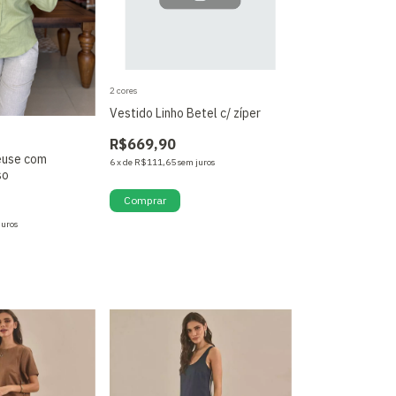
2 cores
Vestido Linho Betel c/ zíper
R$669,90
euse com
6
x
de
R$111,65
sem juros
so
Comprar
juros