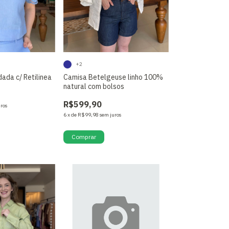
+2
dada c/ Retilinea
Camisa Betelgeuse linho 100%
natural com bolsos
R$599,90
uros
6
x
de
R$99,98
sem juros
Comprar