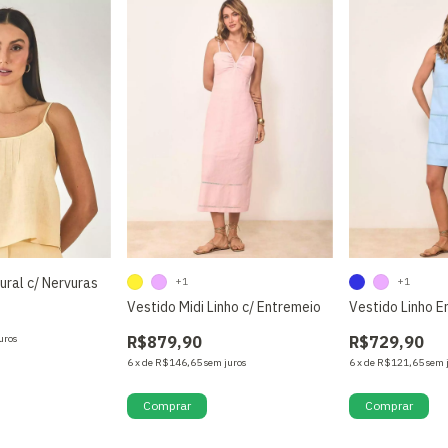
ural c/ Nervuras
+1
+1
Vestido Midi Linho c/ Entremeio
Vestido Linho E
uros
R$879,90
R$729,90
6
x
de
R$146,65
sem juros
6
x
de
R$121,65
sem 
Comprar
Comprar