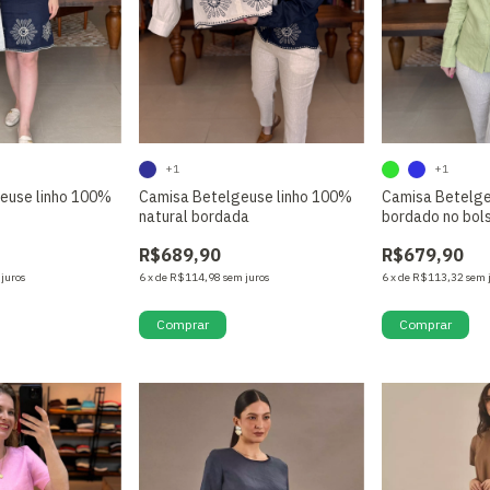
+1
+1
euse linho 100%
Camisa Betelgeuse linho 100%
Camisa Betelg
natural bordada
bordado no bol
R$689,90
R$679,90
 juros
6
x
de
R$114,98
sem juros
6
x
de
R$113,32
sem 
Comprar
Comprar