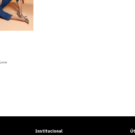
s
 juros
Institucional
Út