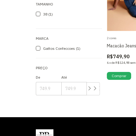
TAMANHO
38 (1)
2 cores
MARCA
Macacão Jean
Gattos Confeccoes (1)
R$749,90
6
x
de
R$124,98
sem
PREÇO
Comprar
De
Até