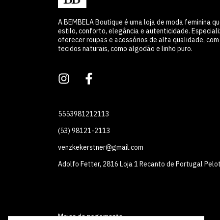
A BEMBELA Boutique é uma loja de moda feminina q
estilo, conforto, elegância e autenticidade. Especia
oferecer roupas e acessórios de alta qualidade, co
tecidos naturais, como algodão e linho puro.
5553981212113
(53) 98121-2113
venzkekerstner@gmail.com
Adolfo Fetter, 2816 Loja 1 Recanto de Portugal Pelo
Meios de pagamento