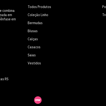
Todos Produtos
Po
ue combina
Coleção Linho
Tr
lizada em
m ênfase em
Bermudas
Blusas
Calças
Casacos
Saias
Vestidos
tas RS